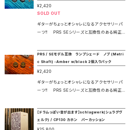
¥2,420
来ません。 ★★ご注文の際には必ずメニューに
SOLD OUT
ある ”SHOPPING GUIDE" ページをご覧くだ
さい★★
ギターがちょっとオシャレになるアクセサリーパ
ーツ!! PRS SEシリーズと互換性のある純正
ランプシェイド・ノブです。 ＊取り付け・取り外し
の際はノブ、ポッドともに破損させないようお気
PRS / SEモデル互換 ランプシェード ノブ (Metri
を付け下さい。 ＊ポスト投函によるお届けとなり
c Shaft) -Amber w/black 2個入りパック
ますので日時指定は出来ません。 ★★ご注文の
¥2,420
際には必ずメニューにある ”SHOPPING GUID
E" ページをご覧ください★★ SKU 101754:00
ギターがちょっとオシャレになるアクセサリーパ
1:008:013 JAN 825362199649
ーツ!! PRS SEシリーズと互換性のある純正
ランプシェイド・ノブです。 ＊取り付け・取り外し
の際はノブ、ポッドともに破損させないようお気
【ドラムっぽい音が出ます】schlagwerk(シュラグヴ
を付け下さい。 ＊ポスト投函によるお届けとなり
ェルク) / CP130 カホン パーカッション
ますので日時指定は出来ません。 101754:001:
¥25,800