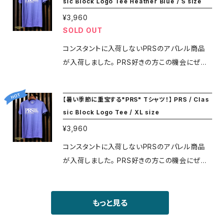
sic Block Logo Tee Heather Blue / S size
いた状態で発送する場合があります。 ★★ご注
注文の際には必ずメニューにある ”SHOPPING
Made in U.S.A. 2 oz, 100% Airlume Comb
文の際には必ずメニューにある ”SHOPPING G
¥3,960
GUIDE" ページをご覧ください★★
ed and Ring-Spun Cotton Unisex Sizing ・
SOLD OUT
UIDE" ページをご覧ください★★
ロッドによって寸法や質感や色目に違いが生じ
る場合があります。 ・品切れとなった場合の次回
コンスタントに入荷しないPRSのアパレル商品
入荷時期は未定となり、そのまま廃番となること
が入荷しました。 PRS好きの方この機会にぜひ
もあります。 ★★日時指定できません★★ こち
お買い求めください! ＊PRS好きな方へのプレゼ
らの商品単品でのご購入の場合、レターパックで
ントとしてもいかがでしょうか？ Color: Heathe
【暑い季節に重宝する"PRS" Tシャツ！】 PRS / Clas
の発送となり、到着日時の指定は出来ません。
r Blue Size: S (肩幅44㎝、着丈70㎝、胴幅44
sic Block Logo Tee / XL size
ご注文日から3営業日を目安に発送手続きを行
㎝ / おおよその実測値となります) Made in U.
¥3,960
います。
S.A. ・ロッドによって寸法や質感や色目に違いが
生じる場合があります。 ・品切れとなった場合の
コンスタントに入荷しないPRSのアパレル商品
次回入荷時期は未定となり、そのまま廃番とな
が入荷しました。 PRS好きの方この機会にぜひ
ることもあります。 ★★日時指定できません★
お買い求めください! ＊PRS好きな方へのプレゼ
★ こちらの商品単品でのご購入の場合、レター
ントとしてもいかがでしょうか？ Color: Heathe
パックでの発送となり、到着日時の指定は出来
r Blue Size: XL (肩幅52㎝、着丈79㎝、胴幅5
もっと見る
ません。 ご注文日から3営業日を目安に発送手
9㎝ / おおよその実測値となります) Made in