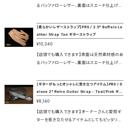
るバッファローレザー、裏面はスエード仕上げと
なっていて、リバーシブルにもなります。最初から
柔らかく使いやすい質感です。 アメリカ製。 長さ
【柔らかいレザーストラップ】PRS / 2.5" Buffalo Le
45"～54" 天然の物ですので1本１本レザー模様
ather Strap Tan ギターストラップ
に違いがあったり模様に個性があります。返品や
¥10,340
交換は出来ませんので、予めご了承ください。（ご
希望の方は現物の画像をお送りします）
【店頭でも購入できます】表面は天然素材感のあ
るバッファローレザー、裏面はスエード仕上げと
なっていて、リバーシブルにもなります。最初から
柔らかく使いやすい質感です。 アメリカ製。 長さ
【ギターがもっとオシャレに惹き立つアイテム】PRS / D
45"～54" 天然の物ですので1本１本レザー模様
eluxe 2" Retro Guitar Strap - Teal/Pink ギタ
に違いがあったり模様に個性があります。返品や
ーストラップ
¥8,140
交換は出来ませんので、予めご了承ください。（ご
希望の方は現物の画像をお送りします）
【店頭でも購入できます】オーナーさんと愛用ギ
ターを惹き立たせるアイテムとしてもピッタリで
す。光が当たるとキラリと高級感を醸し出すカラ