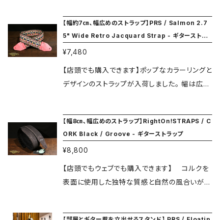
ーの組み合わせ。 裏地は、ベルト部は革製、長さ
【幅約7㎝、幅広めのストラップ】PRS / Salmon 2.7
調整は金属製です。 長さ：約91～157cm U.S.A.
5" Wide Retro Jacquard Strap - ギターストラ
製 PRSを持ってるなら、ストラップもやっぱりPR
ップ
¥7,480
Sでしょう!! ★★ご注文の際には必ずメニューに
ある ”SHOPPING GUIDE" ページをご覧くだ
【店頭でも購入できます】ポップなカラーリングと
さい★★
デザインのストラップが入荷しました。 幅は広め
の約7cmとなっているので、重いギターでも肩へ
の負担が軽減されます。また、樹脂製の調整部品
【幅8㎝、幅広めのストラップ】RightOn!STRAPS / C
で長さ調整もスムーズに出来ます。 オーナーさ
ORK Black / Groove - ギターストラップ
んと愛用ギターを惹き立たせるアイテムとしても
¥8,800
いかがでしょうか？。 裏地：ナイロン製 ストラッ
プピン部：革製 長さ：約91～157cm U.S.A.製 P
【店頭でもウェブでも購入できます】 コルクを
RSを持ってるなら、ストラップもやっぱりPRSで
表面に使用した独特な質感と自然の風合いが魅
しょう!! ★★ご注文の際には必ずメニューにある
力のストラップです。コルクはワインの栓に始ま
”SHOPPING GUIDE" ページをご覧ください★
り、靴、ソファ、衣類等幅広く、素材の持つ強度を
【部屋とギター惹を立出せるスタンド】 PRS / Floatin