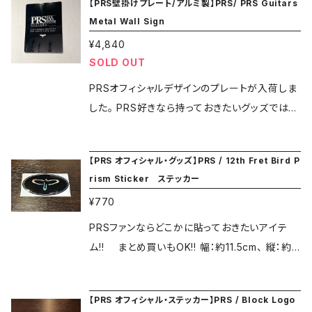
でも販売している商品のため、通販の場合値札
【PRS壁掛けプレート/アルミ製】PRS/ PRS Guitars
ルダーも付いています。 スペイン製。 ＜RightO
実証しています。採用された素材は全て耐久性
Metal Wall Sign
シールが付いた状態で発送する場合がありま
n!STRAPSについて＞ スペインでファッションブ
をテストされた物を使用。 裏地のマイクロファ
す。(プレゼント用オプションを選択された場合、
¥4,840
ランドを手がけるGilcar社のブランドとして、201
イバーは吸水性に優れており、滑りにくいので、
タグごと外してお送りします） ★★ご注文の際に
SOLD OUT
2年に生まれた”RightOn!STRAPS。 Gilcar社
演奏時の快適性を高めています。 また、5mm
は必ずメニューにある ”SHOPPING GUIDE"
はDiesel、Zaraをはじめとする国際的なブラン
厚のラテックスをパッドに使用。クッション性を高
PRSオフィシャルデザインのプレートが入荷しま
ページをご覧ください★★
ドの革製品を作っていて、品質に厳しいアパレル
め、肩への負荷を軽減させます。 RAS調整シス
した。 PRS好きなら持っておきたいグッズではな
市場に40年以上製品を供給しています。 ＊店頭
テムにより95～145センチメートル間を20段階
いでしょうか？ サイズはタテ約30.5cm、ヨコ約2
でも販売している商品のため、通販の場合値札
で長さ調整が可能。 裏面にピックホルダーも付
2.7cm。 アルミ製。 こちらはレターパックライト
【PRS オフィシャル・グッズ】PRS / 12th Fret Bird P
シールが付いた状態で発送する場合がありま
いています。 幅約6㎝。スペイン製。 ＜RightOn!
での発送となるため日時指定が出来ません。 ★
rism Sticker ステッカー
す。(プレゼント用オプションを選択された場合、
STRAPSについて＞ スペインでファッションブラ
★ご注文の際には必ずメニューにある ”SHOPP
タグごと外してお送りします） ★★ご注文の際に
¥770
ンドを手がけるGilcar社のブランドとして、2012
ING GUIDE" ページをご覧ください★★
は必ずメニューにある ”SHOPPING GUIDE"
年に生まれた”RightOn!STRAPS。 Gilcar社は
PRSファンならどこかに貼っておきたいアイテ
ページをご覧ください★★
Diesel、Zaraをはじめとする国際的なブランド
ム!! まとめ買いもOK!! 幅：約11.5cm、 縦：約
の革製品を作っていて、品質に厳しいアパレル市
6.5cm ＊こちらはクリックポストでの発送となり
場に40年以上製品を供給しています。 ＊店頭で
ます。ポスト投函でのお届けとなりますので、日
【PRS オフィシャル・ステッカー】PRS / Block Logo
も販売している商品のため、通販の場合値札シ
時指定は出来ません。 ★★ご注文の際には必ず