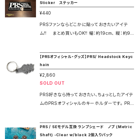
Sticker ステッカー
ールが付いた状態で発送する場合があります。
メニューにある ”SHOPPING GUIDE" ページ
(プレゼント用オプションを選択された場合、タグ
¥440
をご覧ください★★
ごと外してお送りします） ★★ご注文の際には
PRSファンならどこかに貼っておきたいアイテ
必ずメニューにある ”SHOPPING GUIDE" ペ
ム!! まとめ買いもOK!! 幅：約19cm、 縦：約9.
ージをご覧ください★★
5cm 100165::001:002 ＊こちらはクリックポス
トでの発送となります。ポスト投函でのお届けと
【PRSオフィシャル・グッズ】PRS/ Headstock Keyc
なりますので、日時指定は出来ません。 ★★ご
hain
注文の際には必ずメニューにある ”SHOPPING
¥2,860
GUIDE" ページをご覧ください★★
SOLD OUT
PRS好きなら持っておきたい、ちょっとしたアイテ
ムのPRSオフィシャルのキーホルダーです。 PRS
好きな方へのプレゼントとしても喜ばれるでしょ
う。 サイズは最長部分で約5.5㎝となります。 ＊
PRS / SEモデル互換 ランプシェード ノブ (Metric
こちらはクリックポストでの発送となります。ポス
Shaft) -Clear w/black 2個入りパック
ト投函でのお届けとなりますので、日時指定は出