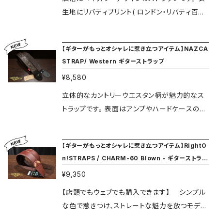
生地にリバティプリント( ロンドン・リバティ百貨
店がデザイン・製造するプリント生地)を採用し
たモデルです。タナローンと呼ばれる上質なコッ
【ギターがもっとオシャレに惹き立つアイテム】NAZCA
トン生地を採用し、柔らかで独特な肌触りが魅
STRAP/ Western ギターストラップ
力です。 裏面はスエード素材の生地を採用して、
¥8,580
肩へのフィット感を向上させ、演奏時にも楽器が
必要以上に動くこと無く演奏することができま
立体的なカントリーウエスタン柄が魅力的なス
す。 ”Made in Japan” を貫き、細かな部分への
トラップです。 表面はアンプやハードケースの外
拘りと確かな縫製技術から高い信頼と人気を得
装に使用される素材を使用。裏面はスエード素
ているNAZCA製のストラップです。 最小長さ：約
材の生地を採用して、肩へのフィット感を向上さ
【ギターがもっとオシャレに惹き立つアイテム】RightO
94cm 最大長さ：約164cm。 日本製。 ※メー
せ、演奏時にも楽器が必要以上に動くこと無く演
n!STRAPS / CHARM-60 Blown - ギターストラッ
カー保証が1年間あります。 ・保証を受ける際
奏することができます。 ”Made in Japan” を貫
プ
¥9,350
に、ご購入時のレシートまたは納品書が必要に
き、細かな部分への拘りと確かな縫製技術から
なります。 ・1年以降の故障については修理は受
高い信頼と人気を得ているNAZCA製のストラッ
【店頭でもウェブでも購入できます】 シンプル
け付けられません。 ・ストラップ使用による楽器
プです。 最小長さ：約94cm 最大長さ：約164c
な色で惹きつけ、ストレートな魅力を放つモデ
の落下や破損、その他故障については対応いた