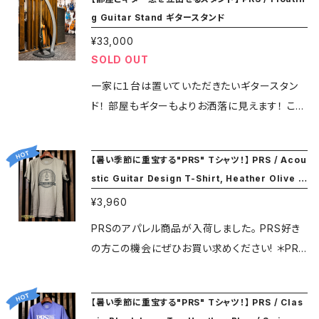
★
実証しています。採用された素材は全て耐久性
g Guitar Stand ギタースタンド
をテストされた物を使用。 裏地のマイクロファ
¥33,000
イバーは吸水性に優れており、滑りにくいので、
SOLD OUT
演奏時の快適性を高めています。 また、5mm
厚のラテックスをパッドに使用。クッション性を高
一家に１台は置いていただきたいギタースタン
め、肩への負荷を軽減させます。 RAS調整シス
ド！ 部屋もギターもよりお洒落に見えます！ こん
テムにより95～145センチメートル間を20段階
なのが部屋にあったら、大好きなギターをしばら
で長さ調整が可能。 裏面にピックホルダーも付
く眺めていたくなりますよね〜 後ろからの眺め
【暑い季節に重宝する"PRS" Tシャツ！】 PRS / Acou
いています。 スペイン製。 ＜RightOn!STRAPS
も良いですよ！ 重量のある土台ですので余程の
stic Guitar Design T-Shirt, Heather Olive /
について＞ スペインでファッションブランドを手
地震でないと倒れません。 ギターは吊るされて
M size
¥3,960
がけるGilcar社のブランドとして、2012年に生ま
いて、揺れても柱に当たりにくくなっています。 ＊
れた”RightOn!STRAPS。 Gilcar社はDiesel、Z
フルアコやアコギも掛けられます。(サイズをご確
PRSのアパレル商品が入荷しました。 PRS好き
araをはじめとする国際的なブランドの革製品を
認下さい) ＊総重量が約9.5㎏となりますので、
の方この機会にぜひお買い求めください! ＊PRS
作っていて、品質に厳しいアパレル市場に40年
送料はギター本体と同価格となります。 ＊外箱
好きな方へのプレゼントとしてもいかがでしょう
以上製品を供給しています。 ＊店頭でも販売し
に凹みがある場合がありますが、内箱まで凹ん
か？ Color: Orive Size: M (肩幅41㎝、着丈7
【暑い季節に重宝する"PRS" Tシャツ！】 PRS / Clas
ている商品のため、通販の場合値札シールが付
でいないことを確認して発送しています。 ★★ご
0㎝、胴幅46㎝ / おおよその実測値となります)