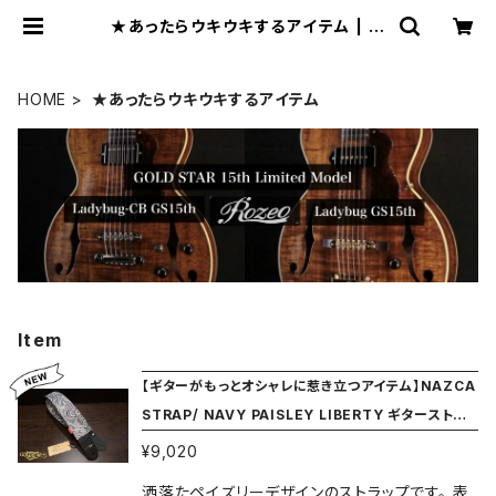
★あったらウキウキするアイテム | ギ
ターショップ GOLD STAR (WebS
hop)
HOME
★あったらウキウキするアイテム
Item
【ギターがもっとオシャレに惹き立つアイテム】NAZCA
STRAP/ NAVY PAISLEY LIBERTY ギターストラッ
プ
¥9,020
洒落たペイズリーデザインのストラップです。 表