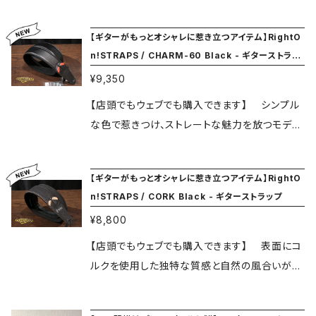
m。 日本製。 ※メーカー保証が1年間あります。
ル。 カラフルなラインナップからギターの色に合
しかねます。 ・予告なく仕様変更を行う場合があ
・保証を受ける際に、ご購入時のレシートまたは
わせた組み合わせを楽しんで下さい。 表面に採
ります。 ★★ご注文の際には必ずメニューにあ
【ギターがもっとオシャレに惹き立つアイテム】RightO
納品書が必要になります。 ・1年以降の故障につ
用された素材は耐久性をテストされた合成皮
n!STRAPS / CHARM-60 Black - ギターストラッ
る ”SHOPPING GUIDE" ページをご覧ください
いては修理は受け付けられません。 ・ストラップ
革。 裏地のマイクロファイバーは吸水性に優れ
プ
★★
¥9,350
使用による楽器の落下や破損、その他故障につ
ており滑りにくいので、演奏時の快適性を高めて
いては対応いたしかねます。 ・予告なく仕様変更
います。 また、5mm厚のラテックスをパッドに使
【店頭でもウェブでも購入できます】 シンプル
を行う場合があります。 ★★ご注文の際には必
用。クッション性を高め、肩への負荷を軽減させ
な色で惹きつけ、ストレートな魅力を放つモデ
ずメニューにある ”SHOPPING GUIDE" ペー
ます。 RAS調整システムにより95～145センチメ
ル。 カラフルなラインナップからギターの色に合
ジをご覧ください★★
ートル間を20段階で長さ調整が可能。ピックホ
わせた組み合わせを楽しんで下さい。 表面に採
【ギターがもっとオシャレに惹き立つアイテム】RightO
ルダーも付いています。 スペイン製。 ＜RightO
用された素材は耐久性をテストされた合成皮
n!STRAPS / CORK Black - ギターストラップ
n!STRAPSについて＞ スペインでファッションブ
革。 裏地のマイクロファイバーは吸水性に優れ
¥8,800
ランドを手がけるGilcar社のブランドとして、201
ており滑りにくいので、演奏時の快適性を高めて
2年に生まれた”RightOn!STRAPS。 Gilcar社
います。 また、5mm厚のラテックスをパッドに使
【店頭でもウェブでも購入できます】 表面にコ
はDiesel、Zaraをはじめとする国際的なブラン
用。クッション性を高め、肩への負荷を軽減させ
ルクを使用した独特な質感と自然の風合いが魅
ドの革製品を作っていて、品質に厳しいアパレル
ます。 RAS調整システムにより95～145センチメ
力のストラップです。コルクはワインの栓に始ま
市場に40年以上製品を供給しています。 ＊店頭
ートル間を20段階で長さ調整が可能。ピックホ
り、靴、ソファ、衣類等幅広く、素材の持つ強度を