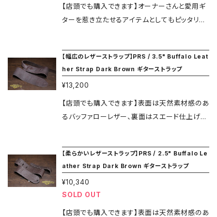
で発送します。ご自身で組み立てをお願い致しま
【店頭でも購入できます】オーナーさんと愛用ギ
す。 ★★ご注文の際には必ずメニューにある ”S
ターを惹き立たせるアイテムとしてもピッタリで
HOPPING GUIDE" ページをご覧ください★★
す。 ギターがPRSなら、ストラップもPRSにして
みませんか？ ベルト部は革製、長さ調整パーツ
【幅広のレザーストラップ】PRS / 3.5" Buffalo Leat
は金属製です。 長さ：Min 36”, Max 60” U.S.
her Strap Dark Brown ギターストラップ
A.製 ★★ご注文の際には必ずメニューにある
¥13,200
”SHOPPING GUIDE" ページをご覧ください★
★
【店頭でも購入できます】表面は天然素材感のあ
るバッファローレザー、裏面はスエード仕上げと
なっていて、リバーシブルにもなります。最初から
柔らかく使いやすい質感です。 アメリカ製。 幅：
【柔らかいレザーストラップ】PRS / 2.5" Buffalo Le
3.5” 長さ 45"～54" 天然の物ですので1本１本
ather Strap Dark Brown ギターストラップ
レザー模様に違いがあったり模様に個性があり
¥10,340
ます。 ★★ご注文の際には必ずメニューにある
SOLD OUT
”SHOPPING GUIDE" ページをご覧ください★
★
【店頭でも購入できます】表面は天然素材感のあ