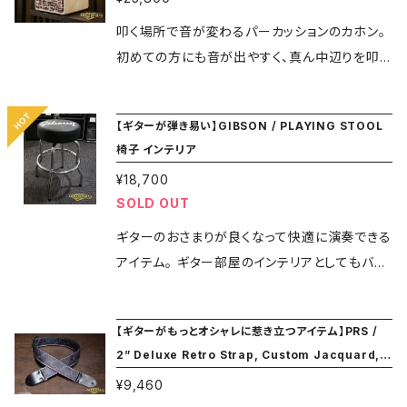
007:013 825362199632 ★★ご注文の際には
必ずメニューにある ”SHOPPING GUIDE" ペ
叩く場所で音が変わるパーカッションのカホン。
ージをご覧ください★★
初めての方にも音が出やすく、真ん中辺りを叩く
とバスドラムっぽい音、上の左右の角を叩くとス
ネアの様な音が出ます。 アコースティックライブ
【ギターが弾き易い】GIBSON / PLAYING STOOL
でのドラムの代用品としても使えますし、ラテン
椅子 インテリア
系のリズミカルな叩き方も出来ます。 部屋に置
¥18,700
いてあってもオシャレで、叩かない時は普通の椅
SOLD OUT
子としても使えます。 SPEC ■打面材：ハード・
コール・ストライプ合板 ■側面材：バーチ材 ■
ギターのおさまりが良くなって快適に演奏できる
サイズ：30×30×50cm ソフトケース付き ドイツ
アイテム。 ギター部屋のインテリアとしてもバッ
製。 演奏動画は https://youtu.be/NSrJEkOE
チリです。 座面は座ったまま体の向きを変えられ
F6o こちらは在庫限りの販売となります。 ★★
るスライド式座面です。 ギターを弾くときの気分
【ギターがもっとオシャレに惹き立つアイテム】PRS /
ご注文の際には必ずメニューにある ”SHOPPIN
も変わりますよ!! ・高さ：24インチ（約61cm） ・3
2” Deluxe Retro Strap, Custom Jacquard, P
G GUIDE" ページをご覧ください★★
60°回転式 店頭展示品で確認できます。 座面、
ulsar Birds (Violet) ギターストラップ
¥9,460
脚部分は外された状態で1箱に梱包された状態